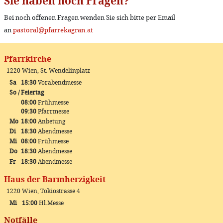
Sie haben noch Fragen?
Bei noch offenen Fragen wenden Sie sich bitte per Email
an
pastoral@pfarrekagran.at
Pfarrkirche
1220 Wien, St. Wendelinplatz
Sa
18:30
Vorabendmesse
So / Feiertag
08:00
Frühmesse
09:30
Pfarrmesse
Mo
18:00
Anbetung
Di
18:30
Abendmesse
Mi
08:00
Frühmesse
Do
18:30
Abendmesse
Fr
18:30
Abendmesse
Haus der Barmherzigkeit
1220 Wien, Tokiostrasse 4
Mi
15:00
Hl.Messe
Notfälle