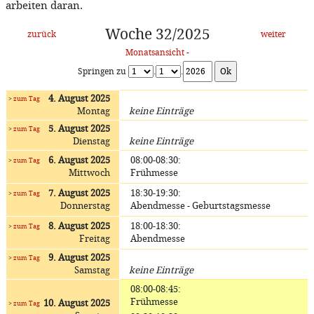
arbeiten daran.
Woche 32/2025
zurück
weiter
Monatsansicht
-
Springen zu
.
.
4. August 2025
>
zum Tag
Montag
keine Einträge
5. August 2025
>
zum Tag
Dienstag
keine Einträge
6. August 2025
08:00-08:30
:
>
zum Tag
Mittwoch
Frühmesse
7. August 2025
18:30-19:30
:
>
zum Tag
Donnerstag
Abendmesse - Geburtstagsmesse
8. August 2025
18:00-18:30
:
>
zum Tag
Freitag
Abendmesse
9. August 2025
>
zum Tag
Samstag
keine Einträge
08:00-08:45
:
Frühmesse
10. August 2025
>
zum Tag