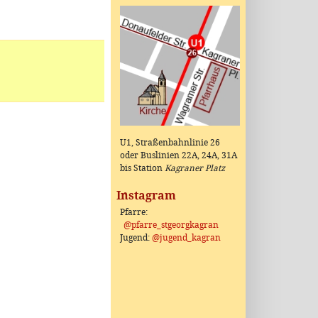
U1, Straßenbahnlinie 26
oder Buslinien 22A, 24A, 31A
bis Station
Kagraner Platz
Instagram
Pfarre:
@pfarre_stgeorgkagran
Jugend:
@jugend_kagran