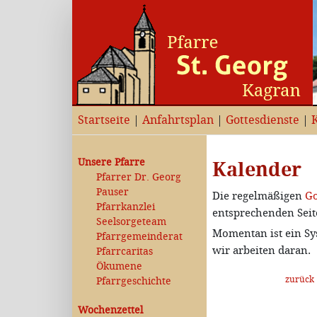
Startseite
|
Anfahrtsplan
|
Gottesdienste
|
Unsere Pfarre
Kalender
Pfarrer Dr. Georg
Pauser
Die regelmäßigen
Go
Pfarrkanzlei
entsprechenden Seit
Seelsorgeteam
Momentan ist ein Sy
Pfarrgemeinderat
wir arbeiten daran.
Pfarrcaritas
Ökumene
zurück
Pfarrgeschichte
Wochenzettel