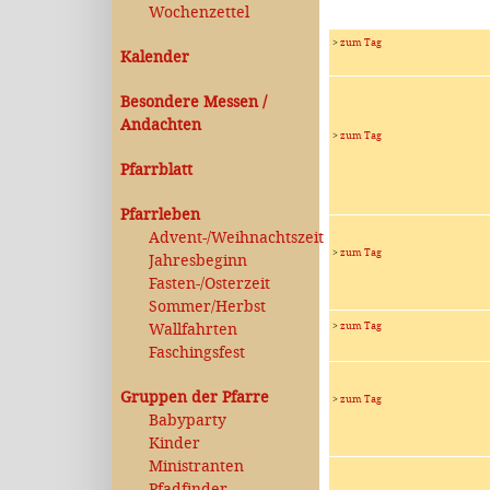
Wochenzettel
>
zum Tag
Kalender
Besondere Messen /
Andachten
>
zum Tag
Pfarrblatt
Pfarrleben
Advent-/Weihnachtszeit
>
zum Tag
Jahresbeginn
Fasten-/Osterzeit
Sommer/Herbst
>
zum Tag
Wallfahrten
Faschingsfest
Gruppen der Pfarre
>
zum Tag
Babyparty
Kinder
Ministranten
Pfadfinder