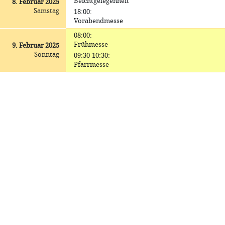
Beichtgelegenheit
8. Februar 2025
Samstag
18:00
:
Vorabendmesse
08:00
:
Frühmesse
9. Februar 2025
Sonntag
09:30-10:30
:
Pfarrmesse