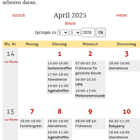
arbeiten daran.
April 2025
zurück
weiter
Heute
Springen zu
.
.
Wo. Nr.
Montag
Dienstag
Mittwoch
Donnerstag
14
1
2
3
>
zur Woche
14:00-16:00
:
07:00-07:30
:
18:00-19:00
:
Seniorentreffen
Frühmesse für
Abendmesse
geistliche Berufe
17:00-18:00
:
Abendmesse
09:00-10:30
:
LIMA
20:00-21:00
:
Jugendtreffen
16:00-17:00
:
Ministrantenstunde
15
7
8
9
10
>
zur Woche
18:00-19:00
:
18:00-19:00
:
08:00-08:30
:
09:30-11:30
:
Familiengebet
Abendmesse
Frühmesse
Babyparty
20:00-21:00
:
18:00-19:00
:
Jugendtreffen
Abendmesse