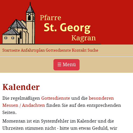
Startseite
Anfahrtsplan
Gottesdienste
Kontakt
Suche
☰ Menü
Kalender
Die regelmäßigen
Gottesdienste
und die
besonderen
Messen / Andachten
finden Sie auf den entsprechenden
Seiten.
Momentan ist ein Systemfehler im Kalender und die
Uhrzeiten stimmen nicht - bitte um etwas Geduld, wir