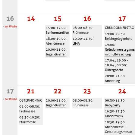
16
14
15
16
17
>
zur Woche
15:00-17:00
:
08:00-08:30
:
GRÜNDONNERSTAG
Seniorentreffen
Frühmesse
19:00-20:30
:
18:00-19:00
:
10:00-11:30
:
Beichtgelegenheit
Abendmesse
LIMA
19:00
:
20:00-21:00
:
Gründonnerstagsme
Jugendtreffen
mit Fußwaschung
17.04., 19:00 -
18.04., 08:00
:
Ölbergnacht
20:00-21:00
:
Ambetung
17
21
22
23
24
>
zur Woche
OSTERMONTAG
20:00-21:00
:
08:00-08:30
:
09:30-11:30
:
Jugendtreffen
Frühmesse
Babyparty
08:00-08:30
:
Frühmesse
16:30-17:30
:
Kindermusik
09:30-10:30
:
Pfarrmesse
18:30-19:30
:
Abendmesse -
Geburtstagsmesse