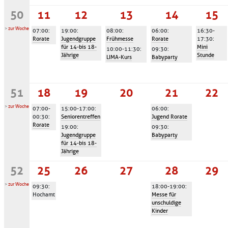
50
11
12
13
14
15
>
zur Woche
07:00
:
19:00
:
08:00
:
06:00
:
16:30-
Rorate
Jugendgruppe
Frühmesse
Rorate
17:30
:
für 14-bis 18-
Mini
10:00-11:30
:
09:30
:
Jährige
Stunde
LIMA-Kurs
Babyparty
51
18
19
20
21
22
>
zur Woche
07:00-
15:00-17:00
:
06:00
:
00:30
:
Seniorentreffen
Jugend Rorate
Rorate
19:00
:
09:30
:
Jugendgruppe
Babyparty
für 14-bis 18-
Jährige
52
25
26
27
28
29
>
zur Woche
09:30
:
18:00-19:00
:
Hochamt
Messe für
unschuldige
Kinder