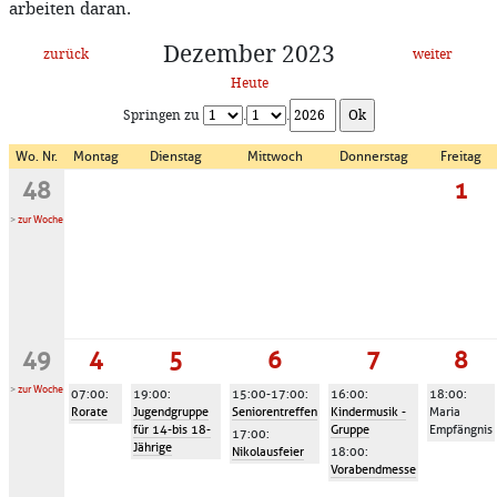
arbeiten daran.
Dezember 2023
zurück
weiter
Heute
Springen zu
.
.
Wo. Nr.
Montag
Dienstag
Mittwoch
Donnerstag
Freitag
48
1
>
zur Woche
49
4
5
6
7
8
>
zur Woche
07:00
:
19:00
:
15:00-17:00
:
16:00
:
18:00
:
Rorate
Jugendgruppe
Seniorentreffen
Kindermusik -
Maria
für 14-bis 18-
Gruppe
Empfängnis
17:00
:
Jährige
Nikolausfeier
18:00
:
Vorabendmesse