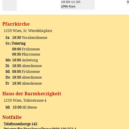
10:00-11:30
:
A
LIMA-Kurs
Pfarrkirche
1220 Wien, St. Wendelinplatz
Sa
18:30
Vorabendmesse
So / Feiertag
08:00
Frühmesse
09:30
Pfarrmesse
Mo
18:00
Anbetung
Di
18:30
Abendmesse
Mi
08:00
Frühmesse
Do
18:30
Abendmesse
Fr
18:30
Abendmesse
Haus der Barmherzigkeit
1220 Wien, Tokiostrasse 4
Mi
15:00
Hl.Messe
Notfälle
Telefonseelsorge 142