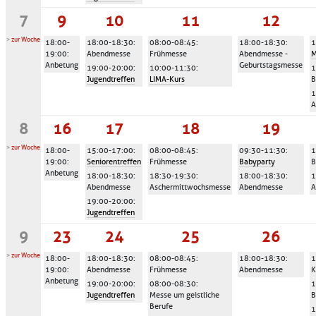
7
9
10
11
12
>
zur Woche
18:00-
18:00-18:30
:
08:00-08:45
:
18:00-18:30
:
1
19:00
:
Abendmesse
Frühmesse
Abendmesse -
M
Anbetung
Geburtstagsmesse
19:00-20:00
:
10:00-11:30
:
1
Jugendtreffen
LIMA-Kurs
B
1
A
8
16
17
18
19
>
zur Woche
18:00-
15:00-17:00
:
08:00-08:45
:
09:30-11:30
:
1
19:00
:
Seniorentreffen
Frühmesse
Babyparty
B
Anbetung
18:00-18:30
:
18:30-19:30
:
18:00-18:30
:
1
Abendmesse
Aschermittwochsmesse
Abendmesse
A
19:00-20:00
:
Jugendtreffen
9
23
24
25
26
>
zur Woche
18:00-
18:00-18:30
:
08:00-08:45
:
18:00-18:30
:
1
19:00
:
Abendmesse
Frühmesse
Abendmesse
K
Anbetung
19:00-20:00
:
08:00-08:30
:
1
Jugendtreffen
Messe um geistliche
B
Berufe
1