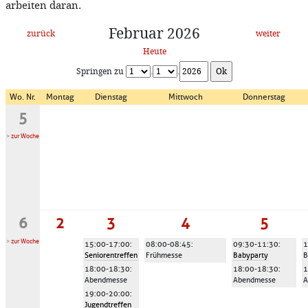
arbeiten daran.
Februar 2026
zurück
weiter
Heute
Springen zu
.
.
Wo. Nr.
Montag
Dienstag
Mittwoch
Donnerstag
5
>
zur Woche
6
2
3
4
5
>
zur Woche
15:00-17:00
:
08:00-08:45
:
09:30-11:30
:
1
Seniorentreffen
Frühmesse
Babyparty
B
18:00-18:30
:
18:00-18:30
:
1
Abendmesse
Abendmesse
A
19:00-20:00
:
Jugendtreffen