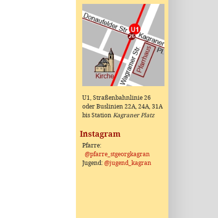
U1, Straßenbahnlinie 26
oder Buslinien 22A, 24A, 31A
bis Station
Kagraner Platz
Instagram
Pfarre:
@pfarre_stgeorgkagran
Jugend:
@jugend_kagran