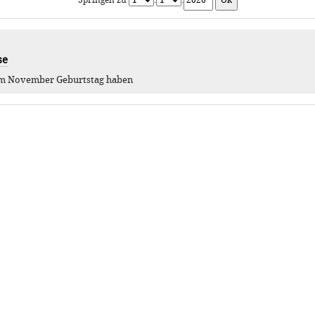
Springen zu
.
.
se
e im November Geburtstag haben