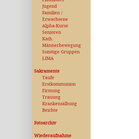
Jugend
Familien /
Erwachsene
Alpha-Kurse
Senioren
Kath.
Männerbewegung
Sonstige Gruppen
LIMA
Sakramente
Taufe
Erstkommunion
Firmung
Trauung
Krankensalbung
Beichte
Fotoarchiv
Wiederaufnahme