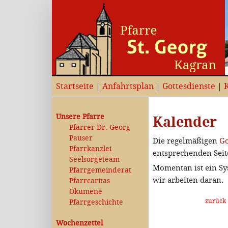
Startseite
|
Anfahrtsplan
|
Gottesdienste
|
Unsere Pfarre
Kalender
Pfarrer Dr. Georg
Pauser
Die regelmäßigen
Go
Pfarrkanzlei
entsprechenden Seit
Seelsorgeteam
Momentan ist ein Sy
Pfarrgemeinderat
wir arbeiten daran.
Pfarrcaritas
Ökumene
zurück
Pfarrgeschichte
Wochenzettel