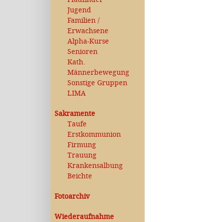
Jugend
Familien /
Erwachsene
Alpha-Kurse
Senioren
Kath.
Männerbewegung
Sonstige Gruppen
LIMA
Sakramente
Taufe
Erstkommunion
Firmung
Trauung
Krankensalbung
Beichte
Fotoarchiv
Wiederaufnahme