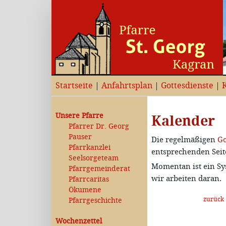
Startseite
|
Anfahrtsplan
|
Gottesdienste
|
Unsere Pfarre
Kalender
Pfarrer Dr. Georg
Pauser
Die regelmäßigen
Go
Pfarrkanzlei
entsprechenden Seit
Seelsorgeteam
Momentan ist ein Sy
Pfarrgemeinderat
wir arbeiten daran.
Pfarrcaritas
Ökumene
zurück
Pfarrgeschichte
Wochenzettel