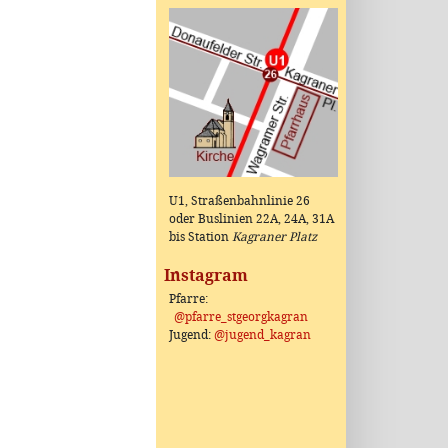
U1, Straßenbahnlinie 26
oder Buslinien 22A, 24A, 31A
bis Station
Kagraner Platz
Instagram
Pfarre:
@pfarre_stgeorgkagran
Jugend:
@jugend_kagran