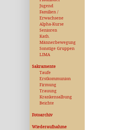
Jugend
Familien /
Erwachsene
Alpha-Kurse
Senioren
Kath.
Männerbewegung
Sonstige Gruppen
LIMA
Sakramente
Taufe
Erstkommunion
Firmung
Trauung
Krankensalbung
Beichte
Fotoarchiv
Wiederaufnahme