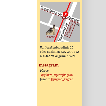
U1, Straßenbahnlinie 26
oder Buslinien 22A, 24A, 31A
bis Station
Kagraner Platz
Instagram
Pfarre:
@pfarre_stgeorgkagran
Jugend:
@jugend_kagran