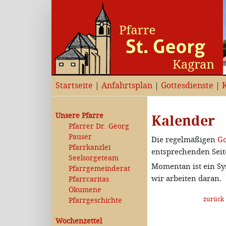
Startseite
|
Anfahrtsplan
|
Gottesdienste
|
Unsere Pfarre
Kalender
Pfarrer Dr. Georg
Pauser
Die regelmäßigen
Go
Pfarrkanzlei
entsprechenden Seit
Seelsorgeteam
Momentan ist ein Sy
Pfarrgemeinderat
wir arbeiten daran.
Pfarrcaritas
Ökumene
zurück
Pfarrgeschichte
Wochenzettel